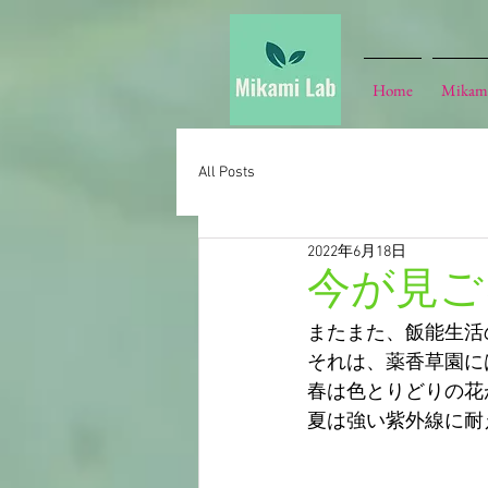
Home
Mikam
All Posts
2022年6月18日
今が見ご
またまた、飯能生活
それは、薬香草園に
春は色とりどりの花
夏は強い紫外線に耐