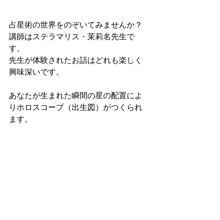
占星術の世界をのぞいてみませんか？
講師はステラマリス・茉莉名先生で
す。
先生が体験されたお話はどれも楽しく
興味深いです。
あなたが生まれた瞬間の星の配置によ
りホロスコープ（出生図）がつくられ
ます。
これはあなたの気質や才能が描かれて
いる人生の設計図です。
この中に、あなたがまだ気づいていな
い才能や可能性が眠っているのです。
６回にわたり、星々の特徴を捉えなが
ら自分のホロスコープを読み解きなが