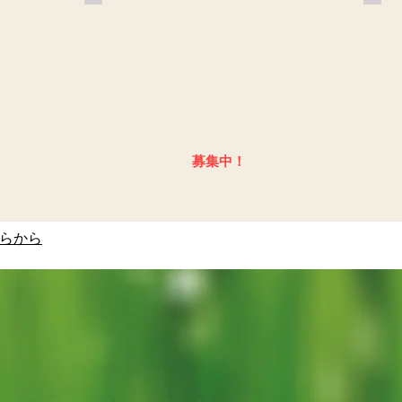
間
谷
裕
川
子
弘
先
江
生
先
生
​募集中！
らから