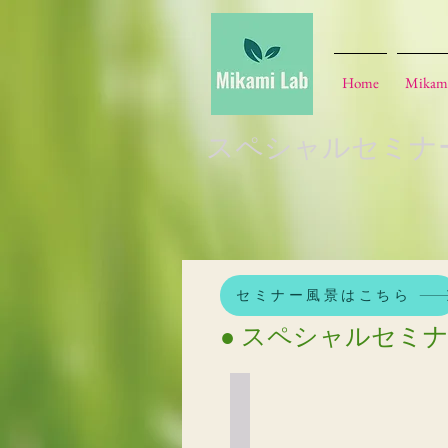
Home
Mikam
スペシャルセミナ
セミナー風景はこちら
● スペシャルセミ
木村正典先生26
講
師：
木