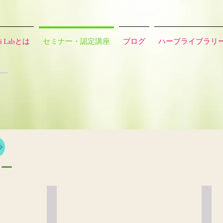
i Labとは
セミナー・認定講座
ブログ
ハーブライブラリ
ー
ナー
岩間裕子先生26
長谷
講
講
師：
師：
岩
長