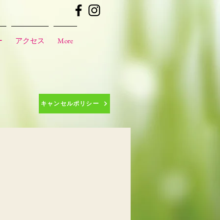
ー
アクセス
More
キャンセルポリシー
川弘江先生26