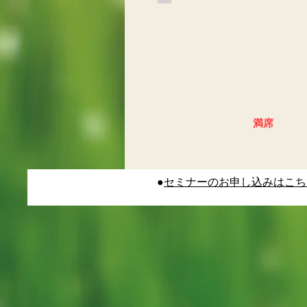
村
正
典
先
生
満席
●
セミナーのお申し込みはこち