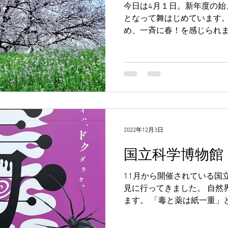
今日は4月１日。新年度の始
となって舞はじめています。
め、一斉に春！を感じられま
り替えで、ピッカピッカの
年生をはじめ、大学生、新
進んでいく季節です...
2022年12月3日
国立科学博物館
11月から開催されている国
見に行ってきました。 自然
ます。 「毒と薬は紙一重」
する毒もあれば、生命を助
けです。 例えば、トリカブト