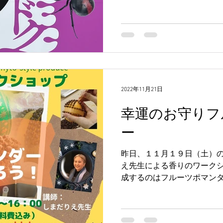
2022年11月21日
幸運のお守りフ
ー
昨日、１１月１９日（土）のMi
え先生による香りのワークシ
成するのはフルーツポマン
ャイ。 フルーツポマンダー
すが、レモン、ユズ、ヒメ
ができます...