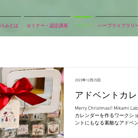
i Labとは
セミナー・認定講座
ブログ
ハーブライブラリ
2023年12月25日
アドベントカレン
Merry Christmas!! Mi
カレンダーを作るワークショ
ントにもなる素敵なアドベン
評判が良く、来年のワーク