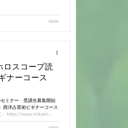
b 「ホロスコープ読
ビギナーコース
シャルセミナー 受講生募集開始
木）西洋占星術ビギナーコース
ps://www.mikami-
状態が多いMikami...