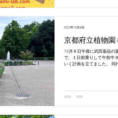
2022年10月8日
京都府立植物園
10月６日午後に武田薬品の
で、１日前乗りして午前中
いく計画を立てました。 同
ク？？ 午前中に府立植物園
１日に2つの植物園見学はなん