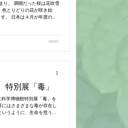
まり。 満開だった桜は花吹雪
 色とりどりの花が咲き始
す。 日本は４月が年度の切
ランドセルを背負った小学１
入社員と新しい世界へと突き
 特別展「毒」
立科学博物館特別展「毒」を
界にはさまざまな毒が存在し
というように、生命を危うく
ける薬にもなるものもあるわ
（鳥兜）。...