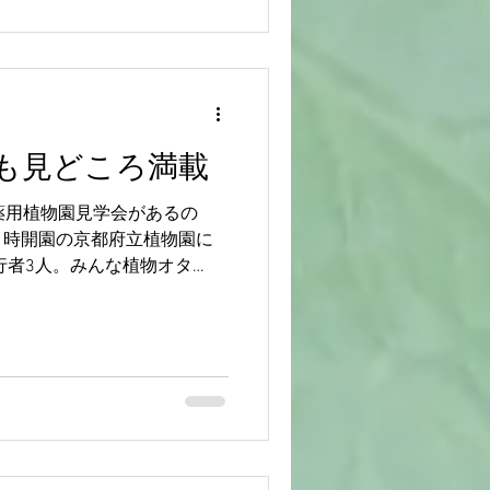
も見どころ満載
薬用植物園見学会があるの
９時開園の京都府立植物園に
行者3人。みんな植物オタ
に、午後は武田薬用植物園と
と無謀な計画。...