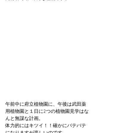
午前中に府立植物園に、午後は武田薬
用植物園と１日に2つの植物園見学はな
んと無謀な計画。
体力的にはキツイ！！確かにバテバテ